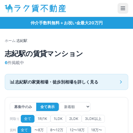
仲介手数料無料＋お祝い金最大20万円
ホーム
/
志紀
駅
志紀
駅の賃貸マンション
6
件掲載中
📊
志紀
駅の家賃相場・徒歩別相場を詳しく見る
募集中のみ
全て表示
全て
1R/1K
1LDK
2LDK
3LDK以上
間取り
全て
〜8万
8〜12万
12〜18万
18万〜
賃料