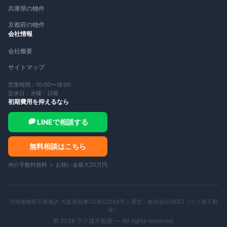
兵庫県の物件
京都府の物件
会社情報
会社概要
サイトマップ
営業時間：10:00〜18:00
定休日：水曜・日曜
初期費用を抑えるなら
LINEで相談する
無料相談はこちら
仲介手数料無料 ＋ お祝い金最大20万円
宅地建物取引業免許 大阪府知事(2)第62068号｜運営：
株式会社GEEZ（ラク賃不動
産）
©
2026
ラク賃不動産 — All rights reserved.