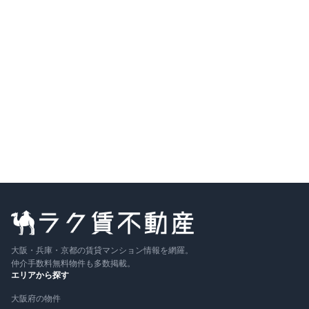
大阪府八尾市恩智北町
近鉄大阪線
恩智
駅
徒歩
4
分
間取り
1LDK
7.4万円
〜
（管理費
5,000円
）
敷金なし
築4年
詳細を見る
比較に追加
大阪・兵庫・京都の賃貸マンション情報を網羅。
仲介手数料無料物件も多数掲載。
エリアから探す
大阪府の物件