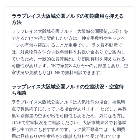
ララプレイス大阪城公園ノルド
の初期費用を抑える
方法
ララプレイス大阪城公園ノルド
（大阪城公園駅徒歩5分）
を
できるだけお得に契約したい方は、仲介手数料やキャンペ
ーンの有無を確認することが重要です。 ラク賃不動産で
は、対象物件を仲介手数料無料＆お祝い金ありでご案内し
ているため、一般的な賃貸契約より初期費用を抑えられる
可能性があります。
1Kで家賃8.4万円〜のお部屋もあり、
空
室状況や見積もりはLINEで無料相談できます。
ララプレイス大阪城公園ノルド
の空室状況・空室待
ち相談
ララプレイス大阪城公園ノルド
は人気物件の場合、掲載時
点で募集終了になっている場合があります。 ただし、再募
集や別部屋の空きが出る可能性もあるため、気になる方は
LINEで空室状況をご相談ください。
大阪市城東区でお部屋
探し中の方にもおすすめです。
ラク賃不動産では、初期費
用の見積もりや空室待ちの相談も無料で受け付けていま