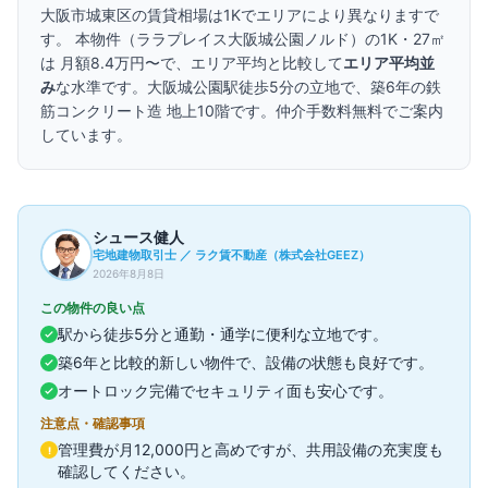
大阪市城東区
の賃貸相場は
1Kで
エリアにより異なります
で
す。 本物件（
ララプレイス大阪城公園ノルド
）の
1K・
27㎡
は 月額
8.4万円〜
で、エリア平均と比較して
エリア平均並
み
な水準です。
大阪城公園駅徒歩5分の立地で、
築6年の
鉄
筋コンクリート造 地上10階です。
仲介手数料無料でご案内
しています。
シュース健人
宅地建物取引士 ／ ラク賃不動産（株式会社GEEZ）
2026年8月8日
この物件の良い点
駅から徒歩5分と通勤・通学に便利な立地です。
築6年と比較的新しい物件で、設備の状態も良好です。
オートロック完備でセキュリティ面も安心です。
注意点・確認事項
管理費が月12,000円と高めですが、共用設備の充実度も
!
確認してください。