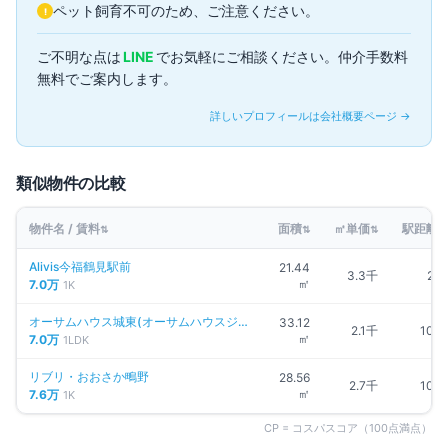
ペット飼育不可のため、ご注意ください。
!
ご不明な点は
LINE
でお気軽にご相談ください。仲介手数料
無料でご案内します。
詳しいプロフィールは会社概要ページ →
類似物件の比較
物件名 / 賃料
面積
㎡単価
駅距離
⇅
⇅
⇅
⇅
Alivis今福鶴見駅前
21.44
3.3千
2分
㎡
7.0万
1K
オーサムハウス城東(オーサムハウスジ
33.12
2.1千
10分
ョウトウ)
㎡
7.0万
1LDK
リブリ・おおさか鴫野
28.56
2.7千
10分
㎡
7.6万
1K
CP = コスパスコア（100点満点）