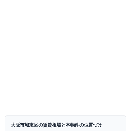
部屋一覧
3
件
募集中
8.4万円
0502
号室
5
階
管理費
1.1万円
1K
27
m²
北
向き
敷金
なし
敷金なし
浴室乾燥
エアコン
礼金
12万円
入居
即入
3.1千円/㎡
間取り
詳細を見る
過去の成約事例（参考情報）
2
件
▼
大阪市城東区
の賃貸相場と本物件の位置づけ