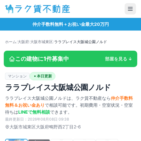
仲介手数料無料＋お祝い金最大20万円
ホーム
/
大阪府
/
大阪市城東区
/
ララプレイス大阪城公園ノルド
この建物に
1
件募集中
部屋を見る ↓
マンション
本日更新
ララプレイス大阪城公園ノルド
ララプレイス大阪城公園ノルド
は、ラク賃不動産なら
仲介手数料
無料＆お祝い金あり
で相談可能です。初期費用・空室状況・空室
待ちは
LINEで無料相談
できます。
最終更新日：
2026年08月08日 09:38
タップで拡大
大阪市城東区
大阪府鴫野西2丁目2-6
1
/
5