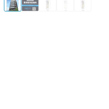
外観
所在地
大阪府大阪市城東区鴫野西2丁目2-6
築年月
2020年2月築
構造・規模
鉄筋コンクリート造 地上10階
最寄り駅①
環状線
大阪城公園
駅
徒歩5分
最寄り駅②
片町線
鴫野
駅
徒歩14分
物件情報更新：
2026年08月08日 09:38
掲載開始：
2026年4月19日