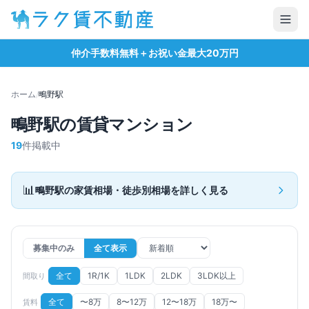
仲介手数料無料＋お祝い金最大20万円
ホーム
/
鴫野
駅
鴫野
駅の賃貸マンション
19
件掲載中
📊
鴫野
駅の家賃相場・徒歩別相場を詳しく見る
募集中のみ
全て表示
全て
1R/1K
1LDK
2LDK
3LDK以上
間取り
全て
〜8万
8〜12万
12〜18万
18万〜
賃料