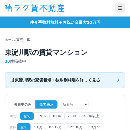
仲介手数料無料＋お祝い金最大20万円
ホーム
/
東淀川
駅
東淀川
駅の賃貸マンション
36
件掲載中
📊
東淀川
駅の家賃相場・徒歩別相場を詳しく見る
募集中のみ
全て表示
全て
1R/1K
1LDK
2LDK
3LDK以上
間取り
全て
〜8万
8〜12万
12〜18万
18万〜
賃料