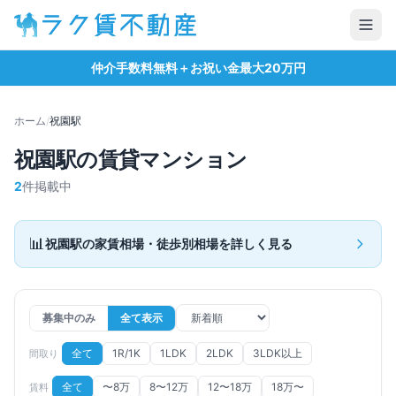
仲介手数料無料＋お祝い金最大20万円
ホーム
/
祝園
駅
祝園
駅の賃貸マンション
2
件掲載中
📊
祝園
駅の家賃相場・徒歩別相場を詳しく見る
募集中のみ
全て表示
全て
1R/1K
1LDK
2LDK
3LDK以上
間取り
全て
〜8万
8〜12万
12〜18万
18万〜
賃料