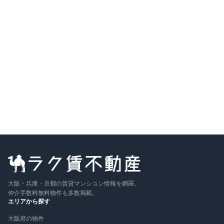
敷金なし
築13年
詳細を見る
比較に追加
募集中の部屋
201号室号室
2
F
2LDK
61.54
m²
7.7万円
+管
2,000円
詳細
敷
なし
／ 礼
10万円
相談
〜
大阪・兵庫・京都の賃貸マンション情報を網羅。
仲介手数料無料物件も多数掲載。
エリアから探す
大阪府の物件