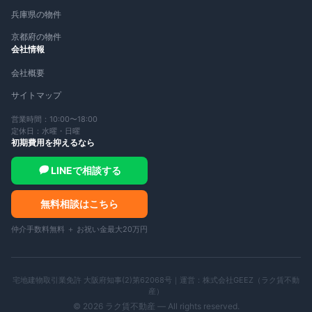
兵庫県の物件
京都府の物件
会社情報
会社概要
サイトマップ
営業時間：10:00〜18:00
定休日：水曜・日曜
初期費用を抑えるなら
LINEで相談する
無料相談はこちら
仲介手数料無料 ＋ お祝い金最大20万円
宅地建物取引業免許 大阪府知事(2)第62068号｜運営：
株式会社GEEZ（ラク賃不動
産）
©
2026
ラク賃不動産 — All rights reserved.