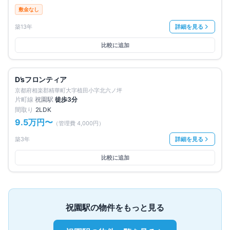
敷金なし
築13年
詳細を見る
比較に追加
満室
仲介手数料無料
D’sフロンティア
京都府相楽郡精華町大字植田小字北六ノ坪
片町線
祝園
駅
徒歩
3
分
間取り
2LDK
9.5万円
〜
（管理費
4,000円
）
築3年
詳細を見る
比較に追加
祝園
駅の物件をもっと見る