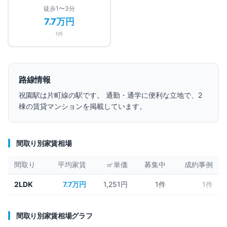
徒歩1〜3分
7.7万円
1
件
路線情報
祝園
駅は
片町線
の駅です。 通勤・通学に便利な立地で、
2
棟の賃貸マンションを掲載しています。
間取り別家賃相場
間取り
平均家賃
㎡単価
募集中
成約事例
2LDK
7.7万円
1,251円
1
件
1件
間取り別家賃相場グラフ