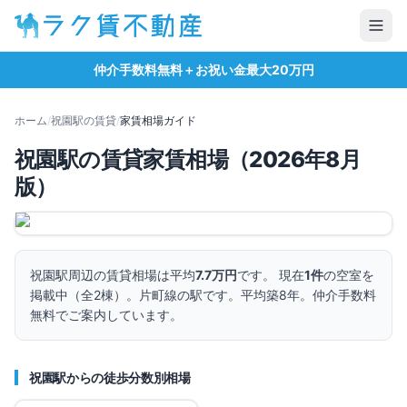
仲介手数料無料＋お祝い金最大20万円
ホーム
/
祝園
駅の賃貸
/
家賃相場ガイド
祝園
駅の賃貸家賃相場（
2026
年
8
月
版）
祝園
駅周辺の賃貸相場は平均
7.7万円
です。 現在
1
件
の空室を
掲載中（全
2
棟）。
片町線の駅です。
平均築8年。
仲介手数料
無料でご案内しています。
祝園
駅からの徒歩分数別相場