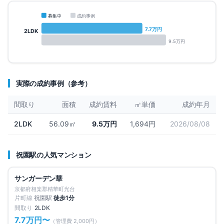
募集中
成約事例
7.7
万円
2LDK
9.5
万円
実際の成約事例（参考）
間取り
面積
成約賃料
㎡単価
成約年月
2LDK
56.09㎡
9.5万円
1,694円
2026/08/08
祝園
駅の人気マンション
募集中
1
件
仲介手数料無料
サンガーデン華
賃料改定
京都府相楽郡精華町光台
片町線
祝園
駅
徒歩
1
分
間取り
2LDK
7.7万円
〜
（管理費
2,000円
）